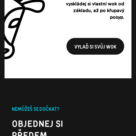
vyskládej si vlastní wok od
základu, až po křupavý
posyp.
VYLAĎ SI SVŮJ WOK
NEMŮŽEŠ SE DOČKAT?
OBJEDNEJ SI
PŘEDEM