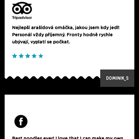
Nejlepší arašídová omáčka, jakou jsem kdy jedl!
Personál vždy příjemný. Fronty hodně rychle
ubývají, vyplatí se počkat.
DOMINIK_S
Best noodles ever! I love that I can make my own