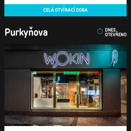
CELÁ OTVÍRACÍ DOBA
Purkyňova
DNES
OTEVŘENO