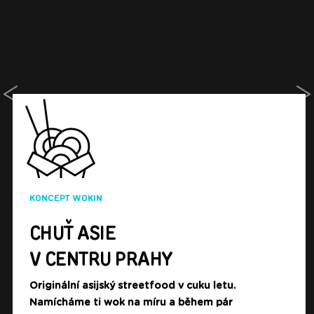
Předcházející
Da
KONCEPT WOKIN
CHUŤ ASIE
V CENTRU PRAHY
Originální asijský streetfood v cuku letu.
Namícháme ti wok na míru a během pár